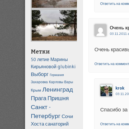
Ответить на ком
Очень к
03.11.2011 
Очень красив
Метки
50 летие Марины
Ответить на коммен
glubinki
Кирьяновой
Выборг
Германия
Захаровка
Карловы Вары
krok
Ленинград
Крым
03.11.20
Прага
Пришня
Санкт -
Спасибо за
Петербург
Сочи
Хоста санаторий
Ответить на ком