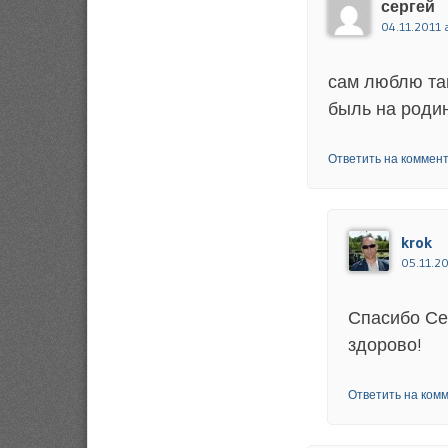
сергей
04.11.2011 a
сам люблю так
быль на род
Ответить на коммен
krok
05.11.20
Спасибо Се
здорово!
Ответить на ком