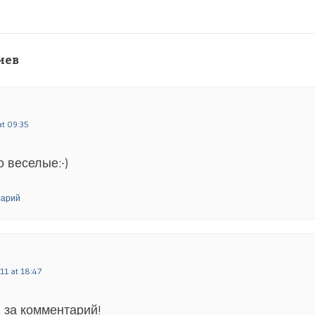
иев
at 09:35
 веселые:-)
тарий
11 at 18:47
 за комментарий!