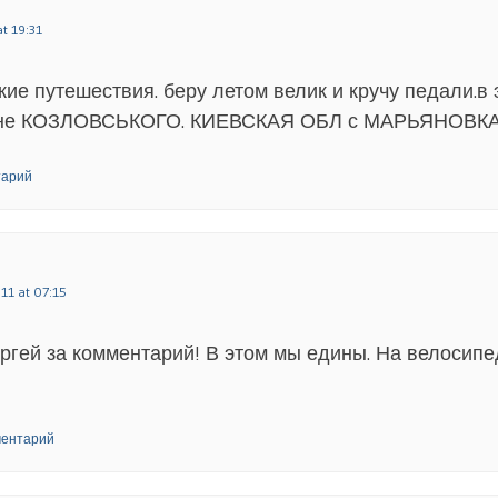
t 19:31
ие путешествия. беру летом велик и кручу педали.в э
ине КОЗЛОВСЬКОГО. КИЕВСКАЯ ОБЛ с МАРЬЯНОВКА
тарий
11 at 07:15
ргей за комментарий! В этом мы едины. На велосипе
ментарий