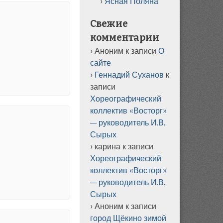
Ясная Поляна
Свежие
комментарии
Аноним
к записи
О
сайте
Геннадий Суханов
к
записи
Хореографический
коллектив «Восторг»
— руководитель И.В.
Сырых
карина
к записи
Хореографический
коллектив «Восторг»
— руководитель И.В.
Сырых
Аноним
к записи
город Щёкино зимой