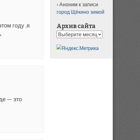
Аноним
к записи
город Щёкино зимой
том году .я
Архив сайта
.
Архив
сайта
де — это