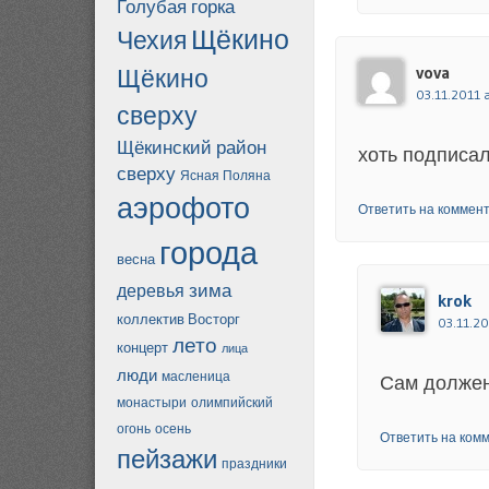
Голубая горка
Щёкино
Чехия
vova
Щёкино
03.11.2011 
сверху
Щёкинский район
хоть подписал
сверху
Ясная Поляна
аэрофото
Ответить на коммен
города
весна
зима
деревья
krok
коллектив Восторг
03.11.20
лето
концерт
лица
люди
масленица
Сам должен
монастыри
олимпийский
огонь
осень
Ответить на ком
пейзажи
праздники