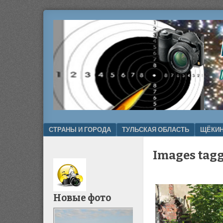
фотографии,
БЛОГ
природа,
СТОП
история
Menu
SKIP TO CONTENT
СТРАНЫ И ГОРОДА
ТУЛЬСКАЯ ОБЛАСТЬ
ЩЁКИН
Images tagg
Новые фото