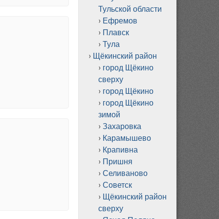
Тульской области
Ефремов
Плавск
Тула
Щёкинский район
город Щёкино
сверху
город Щёкино
город Щёкино
зимой
Захаровка
Карамышево
Крапивна
Пришня
Селиваново
Советск
Щёкинский район
сверху