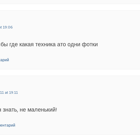
at 19:06
бы где какая техника ато одни фотки
тарий
11 at 19:11
 знать, не маленький!
ментарий