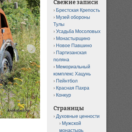
Свежие записи
Брестская Крепость
Музей обороны
Тулы
Усадьба Мосоловых
Монастырщино
Новое Павшино
Партизанская
поляна
Мемориальный
комплекс Хацунь
Пейнтбол
Красная Пахра
Конкур
Страницы
Духовные ценности
Мужской
монастырь