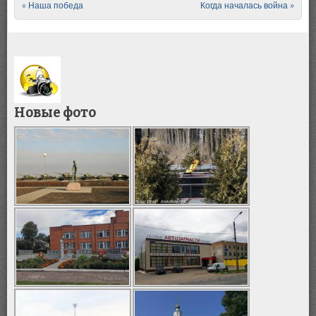
«
Наша победа
Когда началась война
»
Post navigation
Новые фото