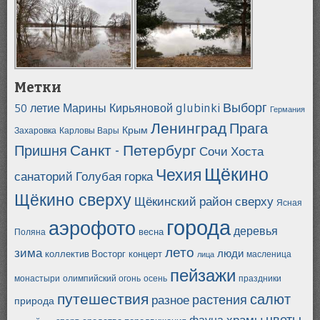
Метки
Выборг
glubinki
50 летие Марины Кирьяновой
Германия
Ленинград
Прага
Крым
Захаровка
Карловы Вары
Санкт - Петербург
Пришня
Сочи Хоста
Щёкино
Чехия
санаторий Голубая горка
Щёкино сверху
Щёкинский район сверху
Ясная
города
аэрофото
деревья
весна
Поляна
лето
зима
люди
концерт
коллектив Восторг
масленица
лица
пейзажи
праздники
монастыри
олимпийский огонь
осень
путешествия
салют
разное
растения
природа
цветы
храмы
фауна