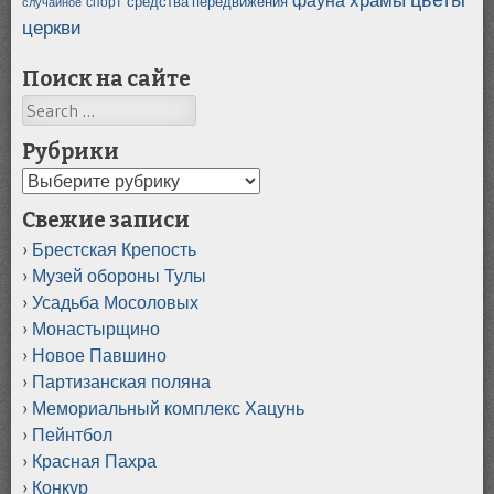
средства передвижения
случайное
спорт
церкви
Поиск на сайте
Search
Рубрики
Рубрики
Свежие записи
Брестская Крепость
Музей обороны Тулы
Усадьба Мосоловых
Монастырщино
Новое Павшино
Партизанская поляна
Мемориальный комплекс Хацунь
Пейнтбол
Красная Пахра
Конкур