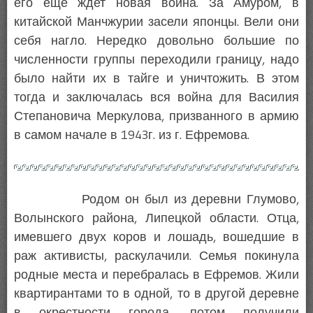
его еще ждет новая война. За Амуром, в
китайской Манчжурии засели японцы. Вели они
себя нагло. Нередко довольно большие по
численности группы переходили границу, надо
было найти их в тайге и уничтожить. В этом
тогда и заключалась вся война для Василия
Степановича Меркулова, призванного в армию
в самом начале в 1943г. из г. Ефремова.
Родом он был из деревни Глумово,
Волынского района, Липецкой области. Отца,
имевшего двух коров и лошадь, вошедшие в
раж активисты, раскулачили. Семья покинула
родные места и перебралась в Ефремов. Жили
квартирантами то в одной, то в другой деревне
в окрестности города, потом получили