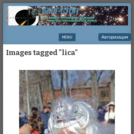
фотографии,
БЛОГ
природа,
СТОП
история
Авторизация
MENU
SKIP TO CONTENT
Images tagged "lica"