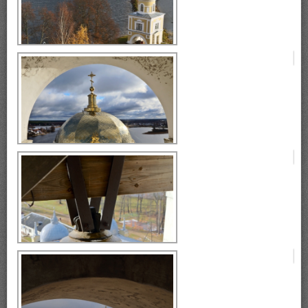
Селигер, монастырь Нилова
Пустынь
Селигер, монастырь Нилова
Пустынь
Богоявленский собор